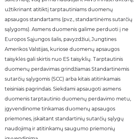
užtikrinant atitiktį tarptautiniams duomenų
apsaugos standartams (pvz., standartinėms sutarčių
sąlygoms). Asmens duomenis galime perduoti į ne
Europos Sąjungos šalis, pavyzdžiui, Jungtines
Amerikos Valstijas, kuriose duomenų apsaugos
taisyklės gali skirtis nuo ES taisyklių. Tarptautinis
duomenų perdavimas grindžiamas Standartinėmis
sutarčių sąlygomis (SCC) arba kitais atitinkamais
teisiniais pagrindais. Siekdami apsaugoti asmens
duomenis tarptautinio duomenų perdavimo metu,
įgyvendinome tinkamas duomenų apsaugos
priemones, įskaitant standartinių sutarčių sąlygų
naudojimą ir atitinkamų saugumo priemonių
įgyvendinimą.