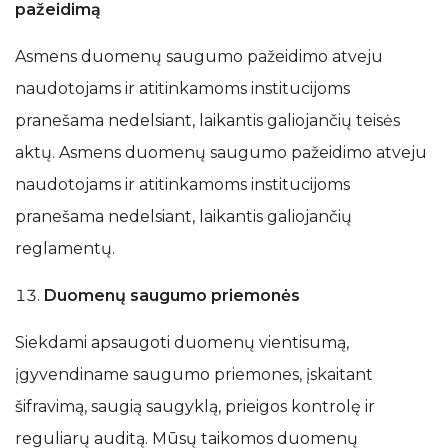
pažeidimą
Asmens duomenų saugumo pažeidimo atveju
naudotojams ir atitinkamoms institucijoms
pranešama nedelsiant, laikantis galiojančių teisės
aktų. Asmens duomenų saugumo pažeidimo atveju
naudotojams ir atitinkamoms institucijoms
pranešama nedelsiant, laikantis galiojančių
reglamentų.
Duomenų saugumo priemonės
Siekdami apsaugoti duomenų vientisumą,
įgyvendiname saugumo priemones, įskaitant
šifravimą, saugią saugyklą, prieigos kontrolę ir
reguliarų auditą. Mūsų taikomos duomenų