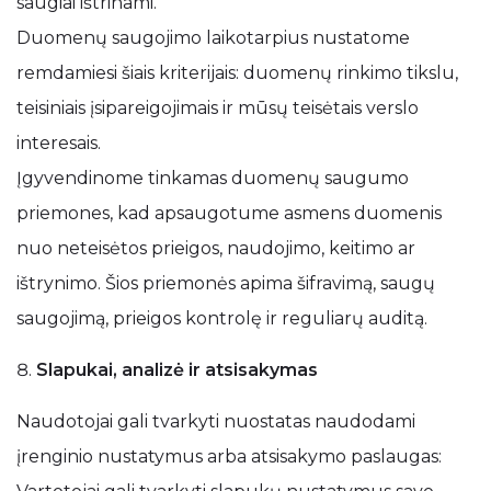
saugiai ištrinami.
Duomenų saugojimo laikotarpius nustatome
remdamiesi šiais kriterijais: duomenų rinkimo tikslu,
teisiniais įsipareigojimais ir mūsų teisėtais verslo
interesais.
Įgyvendinome tinkamas duomenų saugumo
priemones, kad apsaugotume asmens duomenis
nuo neteisėtos prieigos, naudojimo, keitimo ar
ištrynimo. Šios priemonės apima šifravimą, saugų
saugojimą, prieigos kontrolę ir reguliarų auditą.
Slapukai, analizė ir atsisakymas
Naudotojai gali tvarkyti nuostatas naudodami
įrenginio nustatymus arba atsisakymo paslaugas: