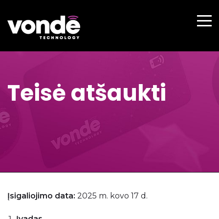
Teisė atšaukti
Įsigaliojimo data:
2025 m. kovo 17 d.
Įvadas