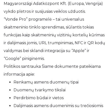
Magyarországi Adatközpont Kft. (Europa, Vengrija)
vykdo plėtros ir susijusias veiklos užduotis.
“Vonde Pro” programėlė – tai universalus
skaitmeninio tinklo sprendimas, siūlantis tokias
funkcijas kaip skaitmeninių vizitinių kortelių kūrimas
ir dalijimasis jomis, URL trumpinimas, NFC ir QR kodų
valdymas bei sklandi integracija su “Apple” ir
“Google” piniginėmis.
Politikos santrauka Šiame dokumente pateikiama
informacija apie:
Renkamų asmens duomenų tipai
Duomenų tvarkymo tikslai
Perdirbimo būdai ir vietos
Dalijimasis asmens duomenimis su trečiosiomis