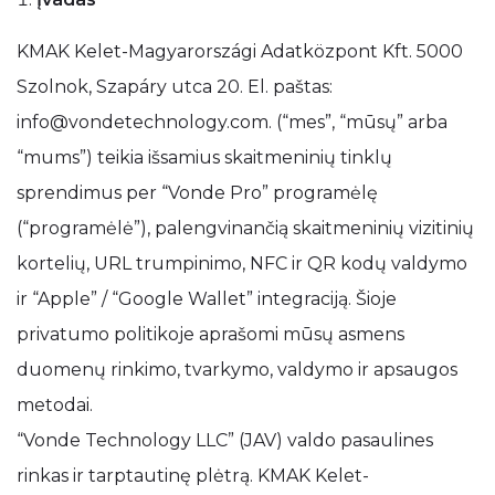
KMAK Kelet-Magyarországi Adatközpont Kft. 5000
Szolnok, Szapáry utca 20. El. paštas:
info@vondetechnology.com. (“mes”, “mūsų” arba
“mums”) teikia išsamius skaitmeninių tinklų
sprendimus per “Vonde Pro” programėlę
(“programėlė”), palengvinančią skaitmeninių vizitinių
kortelių, URL trumpinimo, NFC ir QR kodų valdymo
ir “Apple” / “Google Wallet” integraciją. Šioje
privatumo politikoje aprašomi mūsų asmens
duomenų rinkimo, tvarkymo, valdymo ir apsaugos
metodai.
“Vonde Technology LLC” (JAV) valdo pasaulines
rinkas ir tarptautinę plėtrą. KMAK Kelet-