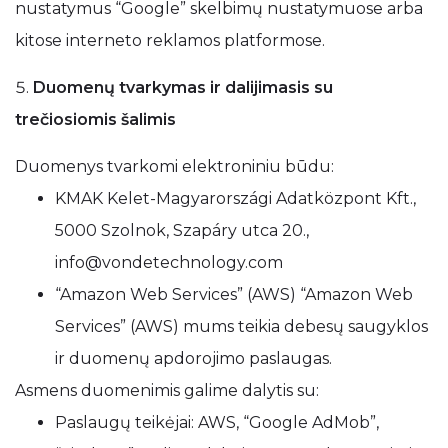
nustatymus “Google” skelbimų nustatymuose arba
kitose interneto reklamos platformose.
Duomenų tvarkymas ir dalijimasis su
trečiosiomis šalimis
Duomenys tvarkomi elektroniniu būdu:
KMAK Kelet-Magyarországi Adatközpont Kft.,
5000 Szolnok, Szapáry utca 20.,
info@vondetechnology.com
“Amazon Web Services” (AWS) “Amazon Web
Services” (AWS) mums teikia debesų saugyklos
ir duomenų apdorojimo paslaugas.
Asmens duomenimis galime dalytis su:
Paslaugų teikėjai: AWS, “Google AdMob”,