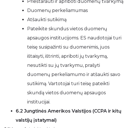
Prieštarauti ir apriboti duomenų tvarkymą
Duomenų perkeliamumas
Atšaukti sutikimą
Pateikite skundus vietos duomenų
apsaugos institucijoms. ES naudotojai turi
teisę susipažinti su duomenimis, juos
ištaisyti, ištrinti, apriboti jų tvarkymą,
nesutikti su jų tvarkymu, prašyti
duomenų perkeliamumo ir atšaukti savo
sutikimą. Vartotojai turi teisę pateikti
skundą vietos duomenų apsaugos
institucijai.
6.2 Jungtinės Amerikos Valstijos (CCPA ir kitų
valstijų įstatymai)