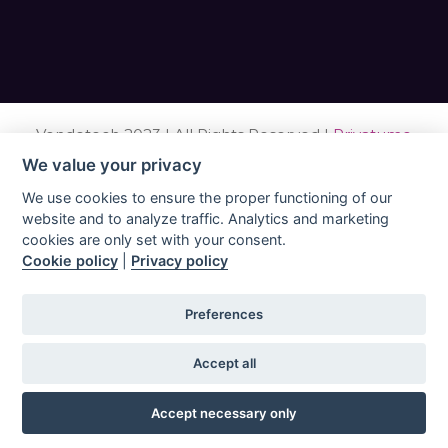
Vondetech 2023 | All Rights Reserved |
Privatumo
politika, taikoma Vonde Pro programėlei
|
Vonde Pro
We value your privacy
programėlės paslaugų teikimo sąlygos
|
Vonde Pro
We use cookies to ensure the proper functioning of our
mobiliosios programėlės slapukų politika
|
Vonde Pro
website and to analyze traffic. Analytics and marketing
svetainės slapukų politika
|
Vonde Pro programėlės
cookies are only set with your consent.
grąžinimo ir pinigų grąžinimo politika
|
Duomenų
Cookie policy
|
Privacy policy
tvarkymo sutartis (DPA) Vonde Pro programėlei
|
Galutinio naudotojo licencijos sutartis (EULA)
|
Vonde
Preferences
Pro programėlės leidybinė informacija
|
Accept all
Accept necessary only