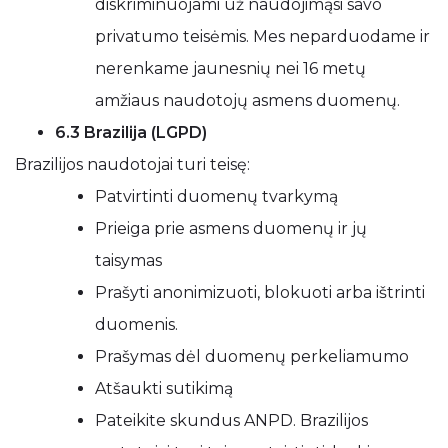
diskriminuojami už naudojimąsi savo
privatumo teisėmis. Mes neparduodame ir
nerenkame jaunesnių nei 16 metų
amžiaus naudotojų asmens duomenų.
6.3 Brazilija (LGPD)
Brazilijos naudotojai turi teisę:
Patvirtinti duomenų tvarkymą
Prieiga prie asmens duomenų ir jų
taisymas
Prašyti anonimizuoti, blokuoti arba ištrinti
duomenis.
Prašymas dėl duomenų perkeliamumo
Atšaukti sutikimą
Pateikite skundus ANPD. Brazilijos