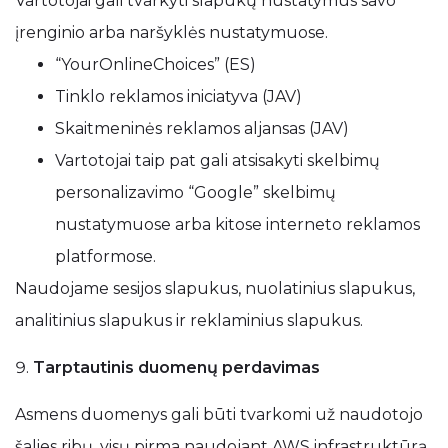
Vartotojai gali tvarkyti slapukų nustatymus savo
įrenginio arba naršyklės nustatymuose.
“YourOnlineChoices” (ES)
Tinklo reklamos iniciatyva (JAV)
Skaitmeninės reklamos aljansas (JAV)
Vartotojai taip pat gali atsisakyti skelbimų
personalizavimo “Google” skelbimų
nustatymuose arba kitose interneto reklamos
platformose.
Naudojame sesijos slapukus, nuolatinius slapukus,
analitinius slapukus ir reklaminius slapukus.
Tarptautinis duomenų perdavimas
Asmens duomenys gali būti tvarkomi už naudotojo
šalies ribų, visų pirma naudojant AWS infrastruktūrą,