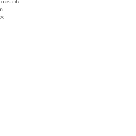
i masalah
an
a...