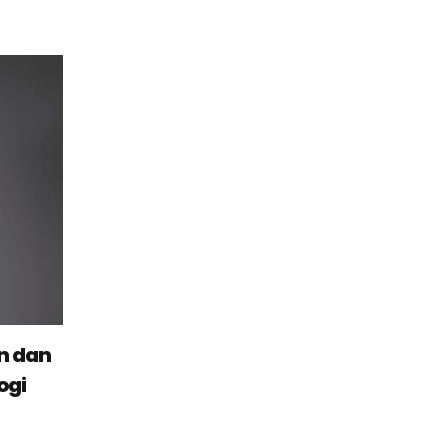
an dan
ogi