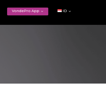
VondePro App
ID