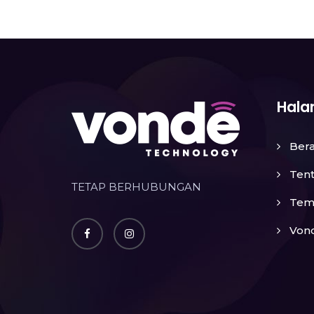
Hal
Ber
Ten
TETAP BERHUBUNGAN
Tem
Vond