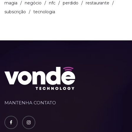
magia
negócio
nfc
perdido
restaurante
subscrição
tecnologia
MANTENHA CONTATO