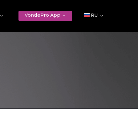
VondePro App
RU