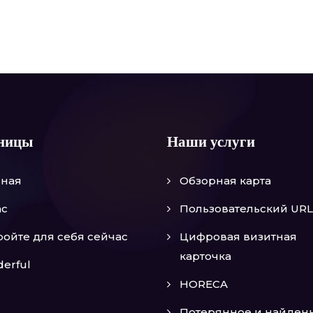
ницы
Наши услуги
вная
Обзорная карта
ас
Пользовательский URL
ройте для себя сейчас
Цифровая визитная
карточка
erful
HORECA
Потерянное и найден