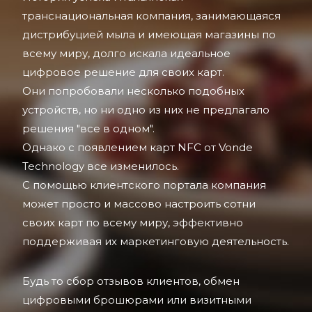
транснациональная компания, занимающаяся
дистрибуцией мыла и имеющая магазины по
всему миру, долго искала идеальное
цифровое решение для своих карт.
Они попробовали несколько подобных
устройств, но ни одно из них не предлагало
решения "все в одном".
Однако с появлением карт NFC от Vonde
Technology все изменилось.
С помощью клиентского портала компания
может просто и массово настроить сотни
своих карт по всему миру, эффективно
поддерживая их маркетинговую деятельность.
Будь то сбор отзывов клиентов, обмен
цифровыми брошюрами или визитными