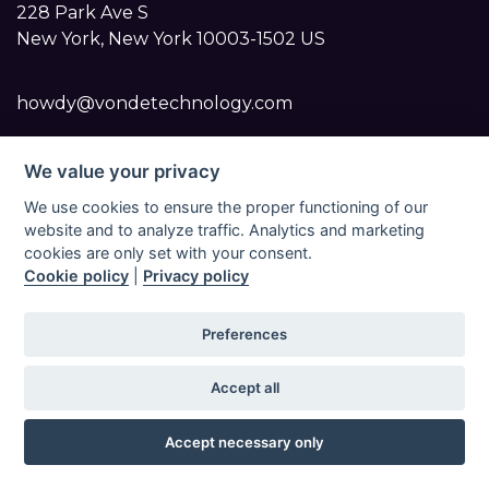
228 Park Ave S
New York, New York 10003-1502 US
howdy@vondetechnology.com
We value your privacy
We use cookies to ensure the proper functioning of our
website and to analyze traffic. Analytics and marketing
cookies are only set with your consent.
Vondetech 2023 | All Rights Reserved |
Политика
Cookie policy
|
Privacy policy
конфиденциальности для приложения Vonde Pro
|
Условия использования приложения Vonde Pro
|
Preferences
Политика использования файлов cookie для
мобильного приложения Vonde Pro
|
Политика
Accept all
использования файлов cookie для сайта Vonde Pro
|
Политика возврата и отмены для приложения
Accept necessary only
Vonde Pro
|
Соглашение о обработке данных (DPA)
для приложения Vonde Pro
|
Лицензионное