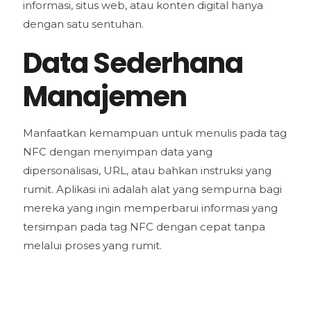
informasi, situs web, atau konten digital hanya
dengan satu sentuhan.
Data Sederhana
Manajemen
Manfaatkan kemampuan untuk menulis pada tag
NFC dengan menyimpan data yang
dipersonalisasi, URL, atau bahkan instruksi yang
rumit. Aplikasi ini adalah alat yang sempurna bagi
mereka yang ingin memperbarui informasi yang
tersimpan pada tag NFC dengan cepat tanpa
melalui proses yang rumit.