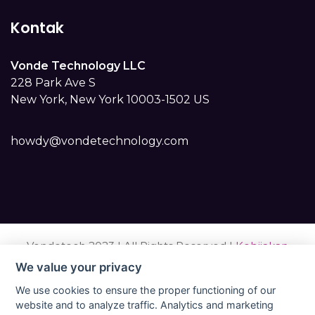
Kontak
Vonde Technology LLC
228 Park Ave S
New York, New York 10003-1502 US
howdy@vondetechnology.com
Vondetech 2023 | All Rights Reserved |
Kebijakan
Privasi untuk Aplikasi Vonde Pro
|
Syarat dan
We value your privacy
Ketentuan Layanan untuk Aplikasi Vonde Pro
|
We use cookies to ensure the proper functioning of our
Kebijakan Cookie untuk Aplikasi Mobile Vonde Pro
|
website and to analyze traffic. Analytics and marketing
Kebijakan Cookie untuk Situs Web Vonde Pro
|