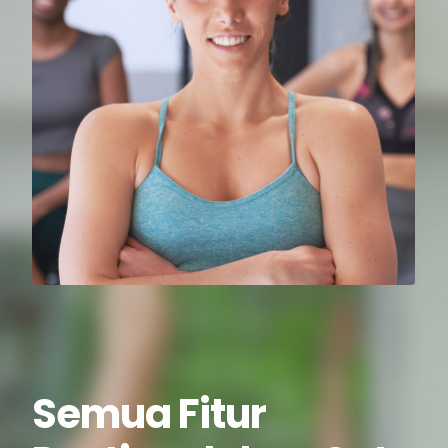
Semua Fitur