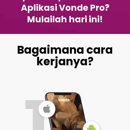
Aplikasi Vonde Pro?
Mulailah hari ini!
Bagaimana cara
kerjanya?