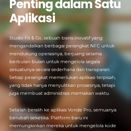
Penting dalam Satu
Aplikasi
Studio Fit & Go, sebuah bisnis inovatif yang
mengandalkan berbagai perangkat NFC untuk
mendukung operasinya, berjuang selama
berbulan-bulan untuk mengelola segala
sesuatunya secara sederhana dan transparan.
Setiap perangkat memerlukan aplikasi terpisah,
yang tidak hanya menyulitkan prosesnya, tetapi
juga membuat administrasi memakan waktu.
Setelah beralih ke aplikasi Vonde Pro, semuanya
berubah seketika. Platform baru ini
memungkinkan mereka untuk mengelola kode