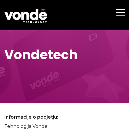
Vondetech
Informacije o podjetju:
Tehnologija Vonde