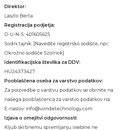
Direktor:
Laszlo Berta
Registracija podjetja:
D-U-N-S: 401605625
Sodni tajnik: [Navedite registrsko sodišče, npr.
Okrožno sodišče Szolnok]
Identifikacijska številka za DDV:
HU24373427
Pooblaščena oseba za varstvo podatkov:
Za poizvedbe o varstvu podatkov se obrnite na
našega pooblaščenca za varstvo podatkov na:
E-naslov: info@vondetechnology.com
Izjava o omejitvi odgovornosti:
Kljub skrbnemu spremljanju vsebine ne