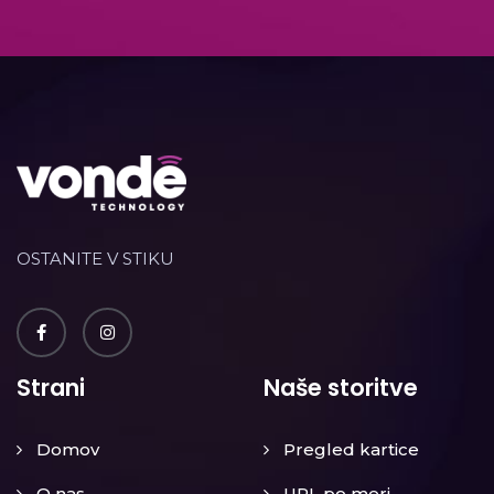
OSTANITE V STIKU
Strani
Naše storitve
Domov
Pregled kartice
O nas
URL po meri