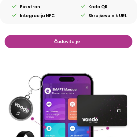
Bio stran
Koda QR
Integracija NFC
Skrajševalnik URL
Čudovito je