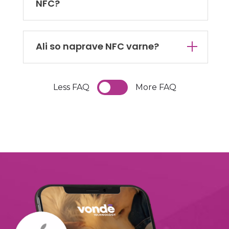
NFC?
Ali so naprave NFC varne?
Less FAQ
More FAQ