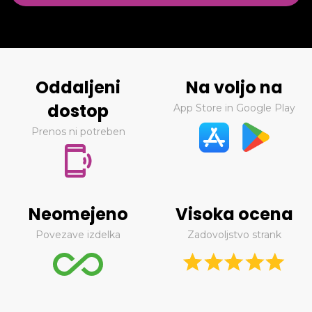
Oddaljeni
Na voljo na
dostop
App Store in Google Play
Prenos ni potreben
Neomejeno
Visoka ocena
Povezave izdelka
Zadovoljstvo strank