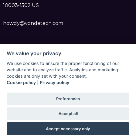
10003-1502 US
howdy@vondetech.com
We value your privacy
We use cookies to ensure the proper functioning of our
Vondetech 2023 | All Rights Reserved |
Privacy Policy
website and to analyze traffic. Analytics and marketing
for Vonde Pro App
|
Terms of service
|
Cookie Policy for
cookies are only set with your consent.
Cookie policy
|
Privacy policy
Vonde Pro Mobile Application
|
Cookie Policy for
Vonde Pro Website
|
Refund and Cancellation Policy
for Vonde Pro App
|
Data Processing Agreement
Preferences
(DPA) for Vonde Pro App
|
EULA
|
Imprint for Vonde
Pro App
|
Accept all
Accept necessary only