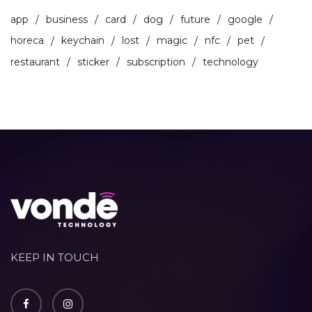
app
business
card
dog
future
google
horeca
keychain
lost
magic
nfc
pet
restaurant
sticker
subscription
technology
KEEP IN TOUCH