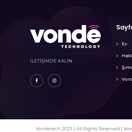
Sayf
Ev
Hak
İLETİŞİMDE KALIN
Şimd
Vond
Vondetech 2023 | All Rights Reserved |
Von