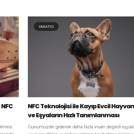
YARATICI
: NFC
NFC Teknolojisi ile Kayıp Evcil Hayvan
ve Eşyaların Hızlı Tanımlanması
dilmesi
Günümüzde giderek daha fazla insan değerli eşyala