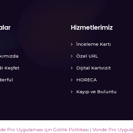
alar
Hizmetlerimiz
İnceleme Kartı
kımızda
Özel URL
i Keşfet
Dijital Kartvizit
erful
HORECA
Kayıp ve Buluntu
de Pro Uygulaması için Gizlilik Politikası
|
Vonde Pro Uygulam