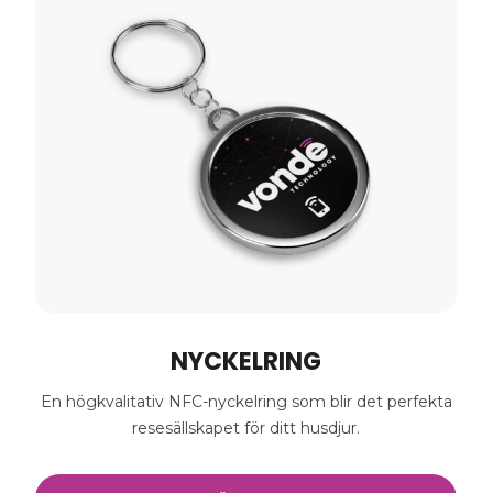
NYCKELRING
n
En högkvalitativ NFC-nyckelring som blir det perfekta
I f
resesällskapet för ditt husdjur.