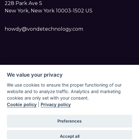
228 Park Ave S
New York, New York 10003-1502 US
howdy@vondetechnology.com
We value your privacy
Vondetech 2023 | All Rights Reserved |
Integritetspolicy för Vonde Pro-appen
|
We use cookies to ensure the proper functioning of our
Användarvillkor för Vonde Pro-appen
|
Cookiepolicy
website and to analyze traffic. Analytics and marketing
för Vonde Pro mobilapplikation
|
Cookiepolicy för
cookies are only set with your consent.
Cookie policy
|
Privacy policy
Vonde Pro webbplats
|
Återbetalnings- och
avbokningspolicy för Vonde Pro-appen
|
Databehandlingsavtal (DPA) för Vonde Pro-appen
|
Preferences
Slutanvändarlicensavtal (EULA)
|
Impressum för Vonde
Pro-appen
|
Accept all