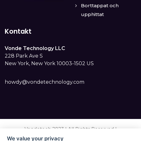
Borttappat och
upphittat
Kontakt
Vonde Technology LLC
228 Park Ave S
New York, New York 10003-1502 US
howdy@vondetechnology.com
Vondetech 2023 | All Rights Reserved |
Integritetspolicy för Vonde Pro-appen
|
We value your privacy