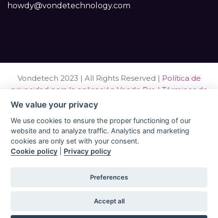
howdy@vondetechnology.com
Vondetech 2023 | All Rights Reserved |
Política de
privacidad para la aplicación Vonde Pro
|
Términos de
servicio para la aplicación Vonde Pro
|
Política de
We value your privacy
cookies para la aplicación móvil Vonde Pro
|
Política de
We use cookies to ensure the proper functioning of our
cookies para el sitio web de Vonde Pro
|
Política de
website and to analyze traffic. Analytics and marketing
reembolsos y cancelaciones para la aplicación Vonde
cookies are only set with your consent.
Pro
|
Acuerdo de procesamiento de datos (DPA) para
Cookie policy
|
Privacy policy
la aplicación Vonde Pro
|
Contrato de licencia de
usuario final (EULA)
|
Aviso legal para la aplicación
Preferences
Vonde Pro
|
Accept all