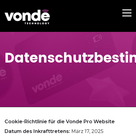
Datenschutzbest
Cookie-Richtlinie für die Vonde Pro Website
Datum des Inkrafttretens:
März 17, 2025