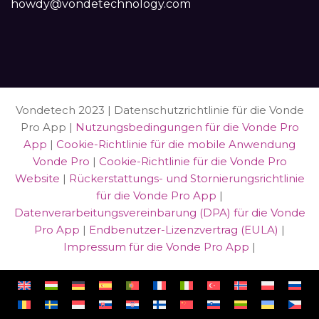
howdy@vondetechnology.com
Vondetech 2023 | Datenschutzrichtlinie für die Vonde
Pro App |
Nutzungsbedingungen für die Vonde Pro
App
|
Cookie-Richtlinie für die mobile Anwendung
Vonde Pro
|
Cookie-Richtlinie für die Vonde Pro
Website
|
Rückerstattungs- und Stornierungsrichtlinie
für die Vonde Pro App
|
Datenverarbeitungsvereinbarung (DPA) für die Vonde
Pro App
|
Endbenutzer-Lizenzvertrag (EULA)
|
Impressum für die Vonde Pro App
|