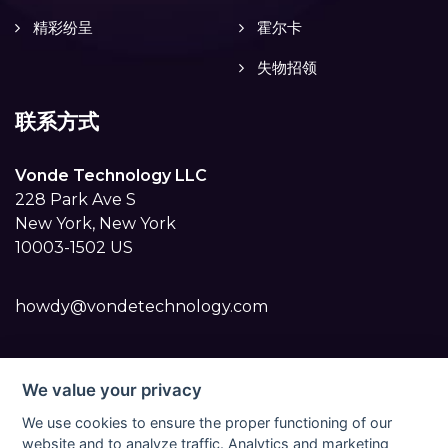
精彩纷呈
霍尔卡
失物招领
联系方式
Vonde Technology LLC
228 Park Ave S
New York, New York
10003-1502 US
howdy@vondetechnology.com
We value your privacy
We use cookies to ensure the proper functioning of our
website and to analyze traffic. Analytics and marketing