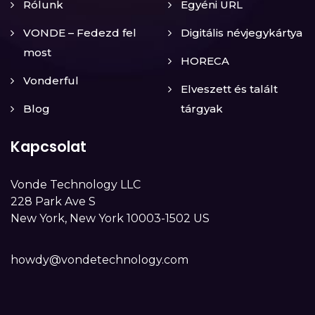
Rólunk
Egyéni URL
VONDE – Fedezd fel
Digitális névjegykártya
most
HORECA
Vonderful
Elveszett és talált
Blog
tárgyak
Kapcsolat
Vonde Technology LLC
228 Park Ave S
New York, New York 10003-1502 US
howdy@vondetechnology.com