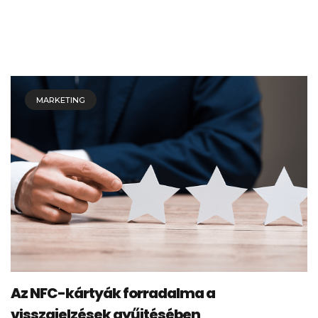
MARKETING
Az NFC-kártyák forradalma a
visszajelzések gyűjtésében