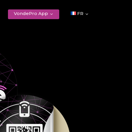
VondePro App
FR