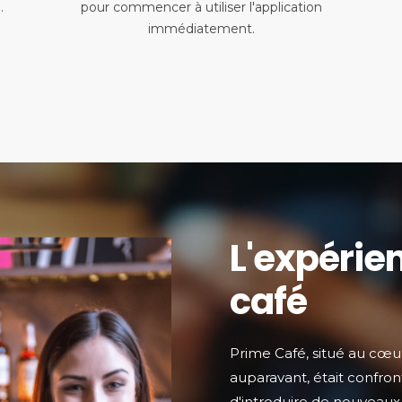
.
pour commencer à utiliser l'application
immédiatement.
L'expérie
café
Prime Café, situé au cœur
auparavant, était confront
d'introduire de nouveaux 