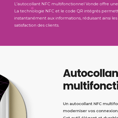
L'autocollant NFC multifonctionnel Vonde offre une
La technologie NFC et le code QR intégrés permette
instantanément aux informations, réduisant ainsi le
satisfaction des clients.
Autocollan
multifonct
Un autocollant NFC multifo
moderniser vos connexions
Cet outil élégant et durab