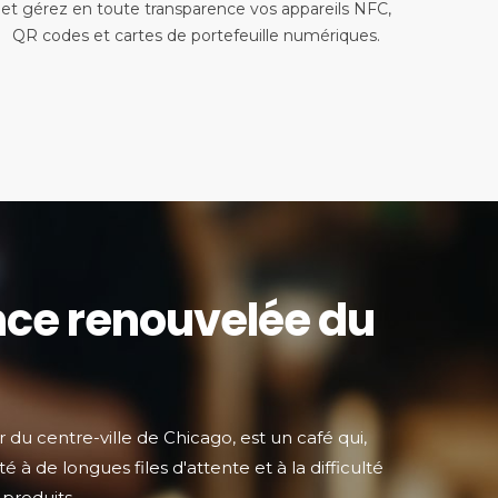
et gérez en toute transparence vos appareils NFC,
QR codes et cartes de portefeuille numériques.
nce renouvelée du
 du centre-ville de Chicago, est un café qui,
é à de longues files d'attente et à la difficulté
produits.