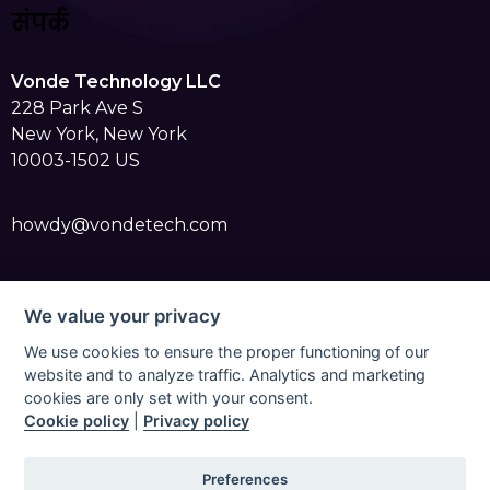
संपर्क
Vonde Technology LLC
228 Park Ave S
New York, New York
10003-1502 US
howdy@vondetech.com
We value your privacy
We use cookies to ensure the proper functioning of our
website and to analyze traffic. Analytics and marketing
Vondetech 2023 | All Rights Reserved |
वोंडे प्रो ऐप के लिए
cookies are only set with your consent.
गोपनीयता नीति
|
वोंडे प्रो ऐप के लिए सेवा की शर्तें
|
वोंडे प्रो मोबाइल एप्लिकेशन के
Cookie policy
|
Privacy policy
लिए कुकी नीति
|
वोंडे प्रो वेबसाइट के लिए कुकी नीति
|
वोंडे प्रो ऐप के लिए
धनवापसी और रद्दीकरण नीति
|
वोंडे प्रो ऐप के लिए डेटा प्रोसेसिंग समझौता
|
Preferences